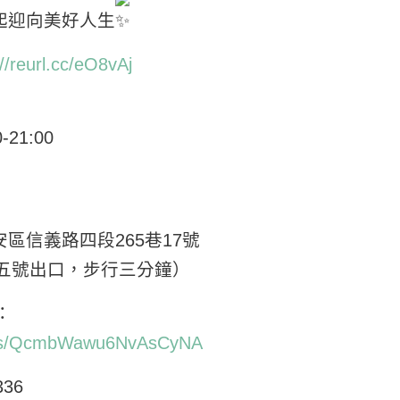
起迎向美好人生
://reurl.cc/eO8vAj
21:00
區信義路四段265巷17號
五號出口，步行三分鐘）
：
maps/QcmbWawu6NvAsCyNA
336