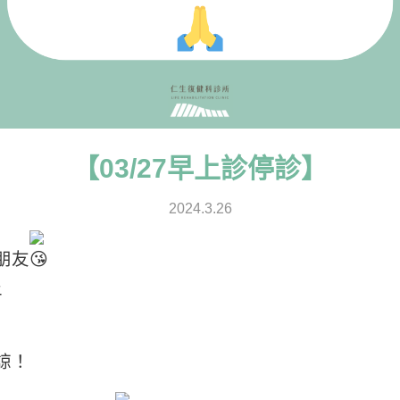
【03/27早上診停診】
2024.3.26
朋友
上
諒！