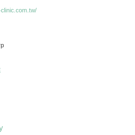
e-clinic.com.tw/
rp
生
y