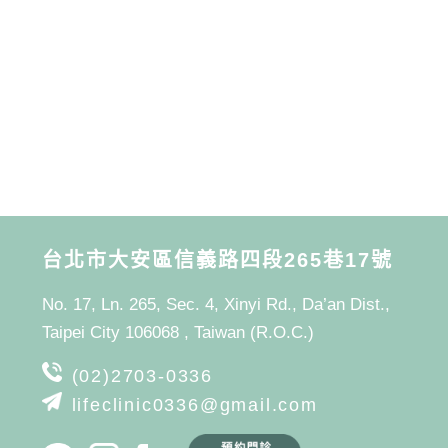
台北市大安區信義路四段265巷17號
No. 17, Ln. 265, Sec. 4, Xinyi Rd., Da’an Dist.,
Taipei City 106068 , Taiwan (R.O.C.)
(02)2703-0336
lifeclinic0336@gmail.com