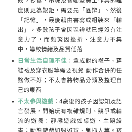
敗。抄寫、串珠及各類型美工作業的難
度則更為艱鉅，需要先「區辨」、然後
「記憶」，最後藉由書寫或組裝來「輸
出」，多數孩子會因區辨就已經沒有注
意力了，而頻繁因挫折、注意力不集
中，導致情緒及品質低落
日常生活自理不佳
：拿成對的襪子、穿
鞋襪及穿衣服等需要視覺-動作合併的任
務做不好；不太會將物品分類及整理自
己的東西
不太參與遊戲
：4歲後的孩子因認知及語
言發展，開始玩有複雜規則、競爭或輪
流的遊戲：靜態遊戲如桌遊、主題繪
畫；動態遊戲如躲避球、鬼抓人等。孩