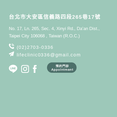
台北市大安區信義路四段265巷17號
No. 17, Ln. 265, Sec. 4, Xinyi Rd., Da’an Dist.,
Taipei City 106068 , Taiwan (R.O.C.)
(02)2703-0336
lifeclinic0336@gmail.com