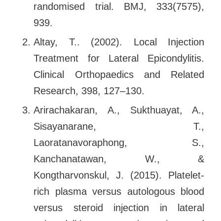
randomised trial. BMJ, 333(7575),
939.
Altay, T.. (2002). Local Injection
Treatment for Lateral Epicondylitis.
Clinical Orthopaedics and Related
Research, 398, 127–130.
Arirachakaran, A., Sukthuayat, A.,
Sisayanarane, T.,
Laoratanavoraphong, S.,
Kanchanatawan, W., &
Kongtharvonskul, J. (2015). Platelet-
rich plasma versus autologous blood
versus steroid injection in lateral