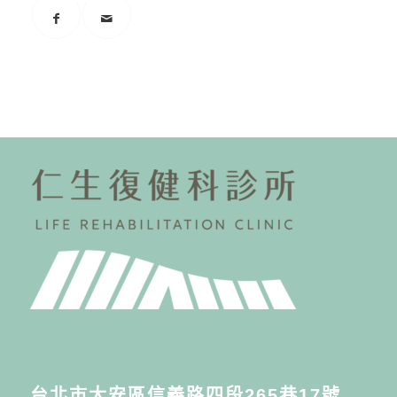
台北市大安區信義路四段265巷17號