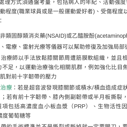
處理方式須通盤考量，包括病人的年紀、活動強度
運動程度(職業球員或是一般運動愛好者)、受傷程度
：
類固醇類消炎藥(NSAID)或乙醯胺酚(acetaminoph
、電療、雷射光療等儀器可以幫助修復及加強局部
：治療師以手法放鬆膝關節周遭筋膜軟組織，並且
力不足，以運動治療強化相關肌群，例如強化比目
肌對前十字韌帶的壓力
射治療
：若是超音波發現膝關節或積水/積血造成症
出；若有前十字韌帶、膝內側副韌帶或半月板撕裂
項包括高濃度血小板血漿（PRP）、生物活性因子療法
）高濃度葡萄糖等
韌帶的手術標準並不是撕裂或斷掉就一定要開刀，