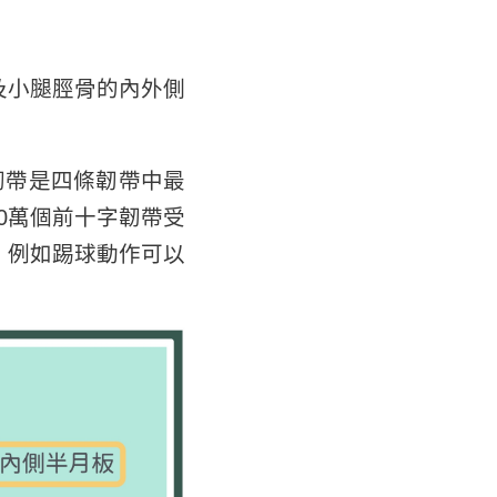
及小腿脛骨的內外側
韌帶是四條韌帶中最
0萬個前十字韌帶受
，例如踢球動作可以