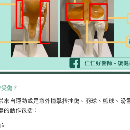
會受傷？
常來自運動或是意外撞擊扭挫傷。羽球、籃球、滑
傷的動作包括：
向