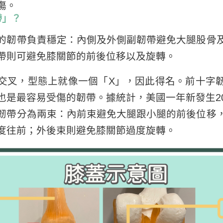
傷。
帶」？
的韌帶負責穩定：內側及外側副韌帶避免大腿股骨
帶則可避免膝關節的前後位移以及旋轉。
交叉，型態上就像一個「X」，因此得名。前十字
也是最容易受傷的韌帶。據統計，美國一年新發生2
韌帶分為兩束：內前束避免大腿跟小腿的前後位移
度往前；外後束則避免膝關節過度旋轉。