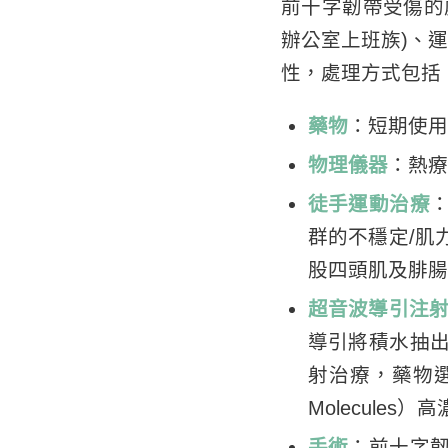
前十字韌帶受傷的
辦公室上班族)、
性，處理方式包括
藥物
：短期使用非
物理儀器
：熱療
徒手運動治療
群的不穩定/肌
股四頭肌及腓腸
超音波導引注
導引將積水抽
射治療，藥物選
Molecules
手術
：前十字