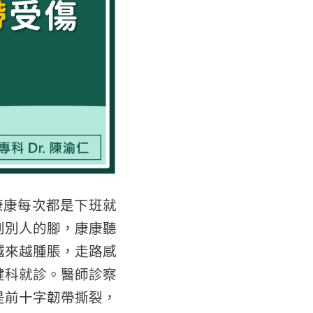
康康每次都是下班就
到別人的腳，康康聽
越來越腫脹，走路感
健科就診。醫師診察
是前十字韌帶撕裂，