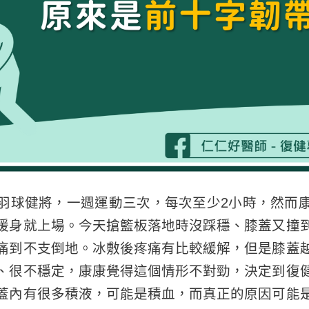
羽球健將，一週運動三次，每次至少2小時，然而
暖身就上場。今天搶籃板落地時沒踩穩、膝蓋又撞
痛到不支倒地。冰敷後疼痛有比較緩解，但是膝蓋
、很不穩定，康康覺得這個情形不對勁，決定到復
蓋內有很多積液，可能是積血，而真正的原因可能