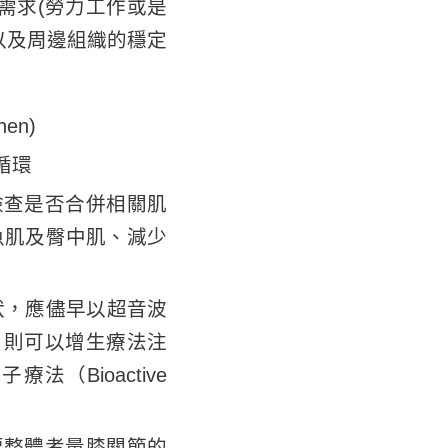
需求(勞力工作或是
以及周邊組織的穩定
en)
循環
檢查是否合併相關肌
魚肌及臀中肌、減少
狀，應儘早以超音波
，則可以增生療法注
（Bioactive
要整體考量膝關節的