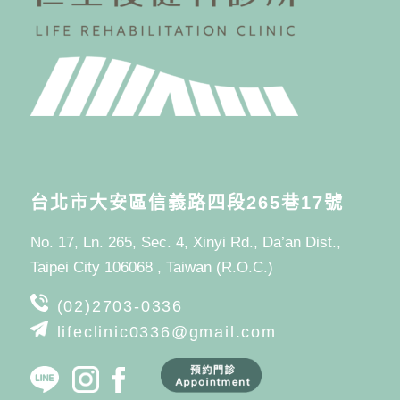
台北市大安區信義路四段265巷17號
No. 17, Ln. 265, Sec. 4, Xinyi Rd., Da’an Dist.,
Taipei City 106068 , Taiwan (R.O.C.)
(02)2703-0336
lifeclinic0336@gmail.com