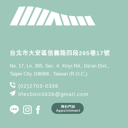
台北市大安區信義路四段265巷17號
No. 17, Ln. 265, Sec. 4, Xinyi Rd., Da’an Dist.,
Taipei City 106068 , Taiwan (R.O.C.)
(02)2703-0336
lifeclinic0336@gmail.com