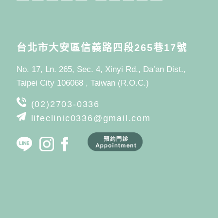
台北市大安區信義路四段265巷17號
No. 17, Ln. 265, Sec. 4, Xinyi Rd., Da’an Dist.,
Taipei City 106068 , Taiwan (R.O.C.)
(02)2703-0336
lifeclinic0336@gmail.com