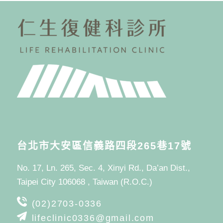
台北市大安區信義路四段265巷17號
No. 17, Ln. 265, Sec. 4, Xinyi Rd., Da’an Dist.,
Taipei City 106068 , Taiwan (R.O.C.)
(02)2703-0336
lifeclinic0336@gmail.com