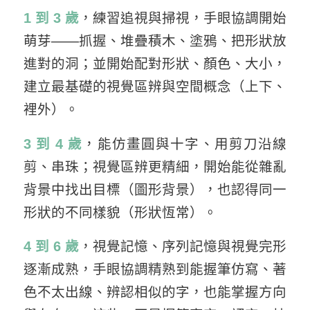
1 到 3 歲
，練習追視與掃視，手眼協調開始
萌芽——抓握、堆疊積木、塗鴉、把形狀放
進對的洞；並開始配對形狀、顏色、大小，
建立最基礎的視覺區辨與空間概念（上下、
裡外）。
3 到 4 歲
，能仿畫圓與十字、用剪刀沿線
剪、串珠；視覺區辨更精細，開始能從雜亂
背景中找出目標（圖形背景），也認得同一
形狀的不同樣貌（形狀恆常）。
4 到 6 歲
，視覺記憶、序列記憶與視覺完形
逐漸成熟，手眼協調精熟到能握筆仿寫、著
色不太出線、辨認相似的字，也能掌握方向