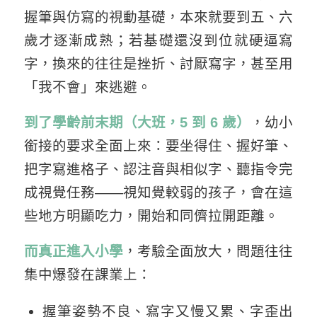
握筆與仿寫的視動基礎，本來就要到五、六
歲才逐漸成熟；若基礎還沒到位就硬逼寫
字，換來的往往是挫折、討厭寫字，甚至用
「我不會」來逃避。
到了學齡前末期（大班，5 到 6 歲）
，幼小
銜接的要求全面上來：要坐得住、握好筆、
把字寫進格子、認注音與相似字、聽指令完
成視覺任務——視知覺較弱的孩子，會在這
些地方明顯吃力，開始和同儕拉開距離。
而真正進入小學
，考驗全面放大，問題往往
集中爆發在課業上：
握筆姿勢不良、寫字又慢又累、字歪出