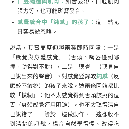
口腔構造與肌肉：
如舌繫帶、口腔肌肉
張力等，也可能影響發音。
感覺統合中「鈍感」的孩子：
這一點尤
其容易被忽略。
說話，其實高度仰賴兩種即時回饋：一是
「觸覺與身體感覺」（舌頭、嘴唇碰到哪
裡、動得對不對），二是「聽覺」（聽見自
己說出來的聲音）。對感覺登錄較
鈍感
（反
應較不敏銳）的孩子來說，這兩條回饋都比
較「模糊」：他不太感覺得到舌頭該擺的位
置（身
體感覺運用困難
），也不太聽得清自
己說錯了——等於一邊做動作、一邊卻收不
到清楚的訊號，構音自然學得慢、改得吃