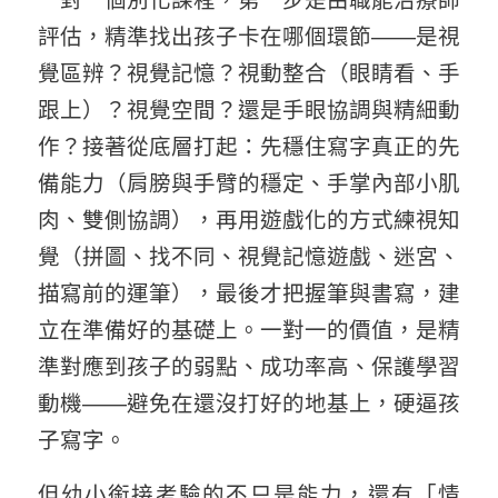
評估，精準找出孩子卡在哪個環節——是視
覺區辨？視覺記憶？視動整合（眼睛看、手
跟上）？視覺空間？還是手眼協調與精細動
作？接著從底層打起：先穩住寫字真正的先
備能力（肩膀與手臂的穩定、手掌內部小肌
肉、雙側協調），再用遊戲化的方式練視知
覺（拼圖、找不同、視覺記憶遊戲、迷宮、
描寫前的運筆），最後才把握筆與書寫，建
立在準備好的基礎上。一對一的價值，是精
準對應到孩子的弱點、成功率高、保護學習
動機——避免在還沒打好的地基上，硬逼孩
子寫字。
但幼小銜接考驗的不只是能力，還有「情