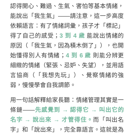
認得開心、難過、生氣、害怕等基本情緒，
能說出「我生氣」——請注意，這一步高度
依賴語言：有了情緒詞彙，孩子才「標記」
得了自己的感受；
3 到 4 歲
能說出情緒的
原因（「我生氣，因為積木倒了」），也開
始懂得別人有情緒；
4 到 6 歲
則能分辨更
細緻的情緒（緊張、忌妒、失望），並用語
言協商（「我想先玩」）、覺察情緒的強
弱，慢慢學會自我調節。
用一句話解釋給家長聽：情緒管理其實是一
條鏈——
先感覺到 → 認得它 → 叫出它的
名字 → 說出來 → 才管得住。
而「叫出名
字」和「說出來」，完全靠語言。這就是為