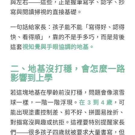
與左右——這些，正是握筆寫字、認字、抄
寫與閱讀掃視的直接基礎。
一句話給家長：孩子能不能「寫得好、認得
快、看得順」，靠的不是手多巧，而是背後
這套
視知覺與手眼協調的地基。
二、地基沒打穩，會怎麼一路
影響到上學
若這塊地基在學齡前沒打穩，問題會像滾雪
球一樣，一階一階浮現。
在 3 到 4 歲
，可
能出現塗畫控制差、剪不好、拼圖易挫折、
對描寫沒興趣或抗拒。這裡要特別提醒家長
們——很多孩子四歲就被要求大量書寫，但