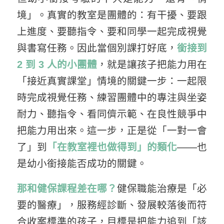
境」。真實的教室是團體的：有干擾、要跟
上進度、要聽指令、要和同學一起完成視覺
與書寫任務。因此當個別課打好底，
銜接到
2 到 3 人的小團體
，就是讓孩子把能力用在
「接近真實課堂」情境的關鍵一步：一起限
時完成視覺任務、練習團體中的專注與坐姿
耐力、聽指令、看同儕示範、在良性競爭中
把能力用出來。這一步，正是從「一對一會
了」到
「在教室裡也做得到」的類化
——也
是幼小銜接能否成功的關鍵。
那和健保課程差在哪？
健保職能治療是「必
要的醫療」，服務經診斷、發展較落後而符
合收案標準的孩子，目標是把能力追到「該