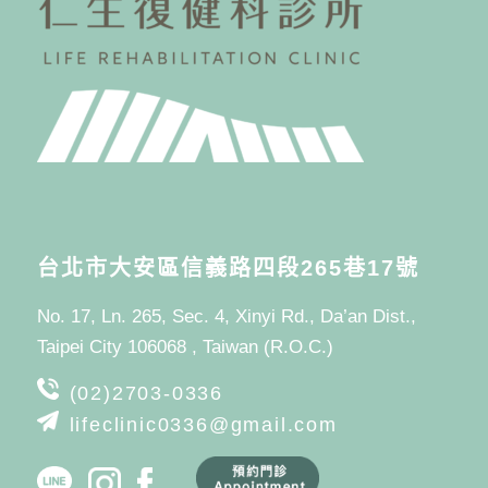
台北市大安區信義路四段265巷17號
No. 17, Ln. 265, Sec. 4, Xinyi Rd., Da’an Dist.,
Taipei City 106068 , Taiwan (R.O.C.)
(02)2703-0336
lifeclinic0336@gmail.com