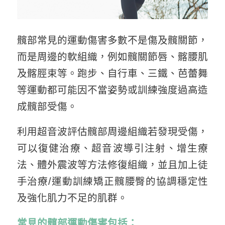
髖部常見的運動傷害多數不是傷及髖關節，
而是周邊的軟組織，例如髖關節唇、髂腰肌
及髂脛束等。跑步、自行車、三鐵、芭蕾舞
等運動都可能因不當姿勢或訓練強度過高造
成髖部受傷。
利用超音波評估髖部周邊組織若發現受傷，
可以復健治療、超音波導引注射、增生療
法、體外震波等方法修復組織，並且加上徒
手治療/運動訓練矯正髖腰臀的協調穩定性
及強化肌力不足的肌群。
常見的髖部運動傷害包括：