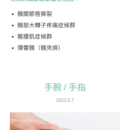
髖關節唇撕裂
髖部大轉子疼痛症候群
髂腰肌症候群
彈響髖（髖夾擠）
手腕 / 手指
2022.6.7