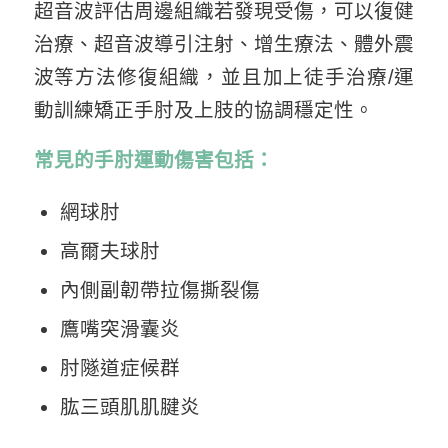
超音波評估周邊組織若發現受傷，可以復健
治療、超音波導引注射、增生療法、體外震
波等方法修復組織，並且加上徒手治療/運
動訓練矯正手肘及上肢的協調穩定性。
常見的手肘運動傷害包括：
網球肘
高爾夫球肘
內側副韌帶拉傷撕裂傷
鷹嘴突滑囊炎
肘隧道症候群
肱三頭肌肌腱炎