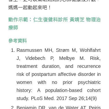
媽媽一起動起來吧！
動作示範：仁生復健科診所 黃靖芝 物理治
療師
參考資料
Rasmussen MH, Strøm M, Wohlfahrt
J, Videbech P, Melbye M. Risk,
treatment duration, and recurrence
risk of postpartum affective disorder in
women with no prior psychiatric
history: A population-based cohort
study. PLoS Med. 2017 Sep 26;14(9)
Benjamin DR, van de Water AT, Peiris