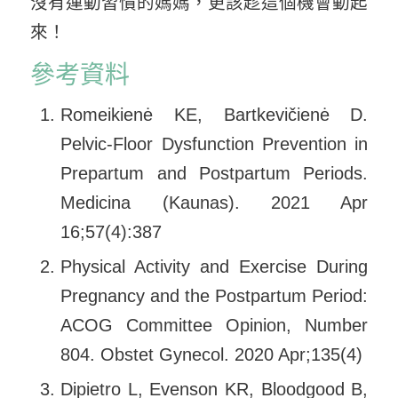
沒有運動習慣的媽媽，更該趁這個機會動起
來！
參考資料
Romeikienė KE, Bartkevičienė D.
Pelvic-Floor Dysfunction Prevention in
Prepartum and Postpartum Periods.
Medicina (Kaunas). 2021 Apr
16;57(4):387
Physical Activity and Exercise During
Pregnancy and the Postpartum Period:
ACOG Committee Opinion, Number
804. Obstet Gynecol. 2020 Apr;135(4)
Dipietro L, Evenson KR, Bloodgood B,