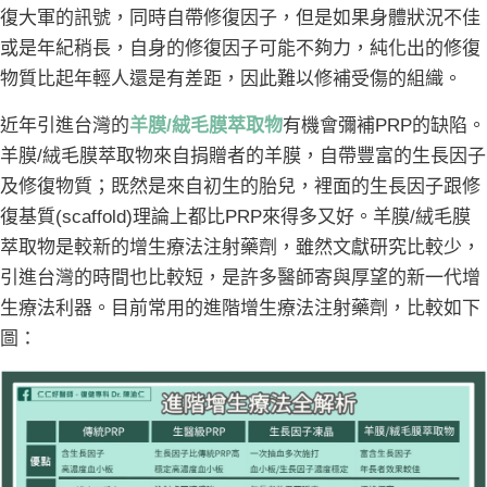
復大軍的訊號，同時自帶修復因子，但是如果身體狀況不佳
或是年紀稍長，自身的修復因子可能不夠力，純化出的修復
物質比起年輕人還是有差距，因此難以修補受傷的組織。
近年引進台灣的
羊膜/絨毛膜萃取物
有機會彌補PRP的缺陷。
羊膜/絨毛膜萃取物來自捐贈者的羊膜，自帶豐富的生長因子
及修復物質；既然是來自初生的胎兒，裡面的生長因子跟修
復基質(scaffold)理論上都比PRP來得多又好。羊膜/絨毛膜
萃取物是較新的增生療法注射藥劑，雖然文獻研究比較少，
引進台灣的時間也比較短，是許多醫師寄與厚望的新一代增
生療法利器。目前常用的進階增生療法注射藥劑，比較如下
圖：