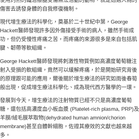
使用灼熱的鐵治療腿受傷無法活動的動物，就是透過人為的
傷害去誘發身體的自我修復機制。
現代增生療法的科學化，奠基於二十世紀中葉，George
Hackett醫師發現許多因外傷接受手術的病人，雖然手術成
功，但仍受慢性疼痛之苦，而疼痛的來源很多是來自包括肌
腱、韌帶等軟組織。
George Hackett醫師發現將刺激性物質例如高濃度葡萄糖注
射入受損的軟組織，竟然可以緩解疼痛，於是開始研究背後
的原理跟可能的應用，爾後關於增生療法的研究如雨後春筍
般出現，促成增生療法科學化、成為現代西方醫學的一環。
發展到今天，增生療法的注射物質已經不只是高濃度葡萄
糖，還包括高濃度血小板血漿 (Platelet-rich plasma, PRP)及
羊膜/絨毛膜萃取物(dehydrated human amnion/chorion
membrane)甚至自體幹細胞，佐證其療效的文獻也越來越
多。