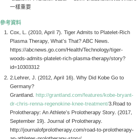
一樣重要
參考資料
Cox, L. (2010, April 7). Tiger Admits to Platelet-Rich
Plasma Therapy, What’s That? ABC News.
https://abcnews.go.com/Health/Technology/tiger-
woods-admits-platelet-rich-plasma-therapy/story?
id=10303312
2.Lehrer, J. (2012, April 16). Why Did Kobe Go to
Germany?
Grantland.
http://grantland.com/features/kobe-bryant-
dr-chris-renna-regenokine-knee-treatment/
3.Road to
Prolotherapy: An Athlete’s Prolotherapy Story. (2017,
September 19). Journal of Prolotherapy.
http://journalofprolotherapy.com/road-to-prolotherapy-
an-athletes-prolotherapy-story/