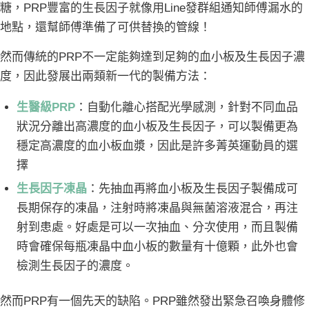
糖，PRP豐富的生長因子就像用Line發群組通知師傅漏水的
地點，還幫師傅準備了可供替換的管線！
然而傳統的PRP不一定能夠達到足夠的血小板及生長因子濃
度，因此發展出兩類新一代的製備方法：
生醫級PRP
：自動化離心搭配光學感測，針對不同血品
狀況分離出高濃度的血小板及生長因子，可以製備更為
穩定高濃度的血小板血漿，因此是許多菁英運動員的選
擇
生長因子凍晶
：先抽血再將血小板及生長因子製備成可
長期保存的凍晶，注射時將凍晶與無菌溶液混合，再注
射到患處。好處是可以一次抽血、分次使用，而且製備
時會確保每瓶凍晶中血小板的數量有十億顆，此外也會
檢測生長因子的濃度。
然而PRP有一個先天的缺陷。PRP雖然發出緊急召喚身體修